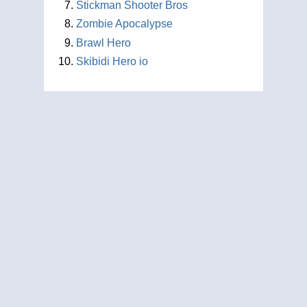
Stickman Shooter Bros
Zombie Apocalypse
Brawl Hero
Skibidi Hero io