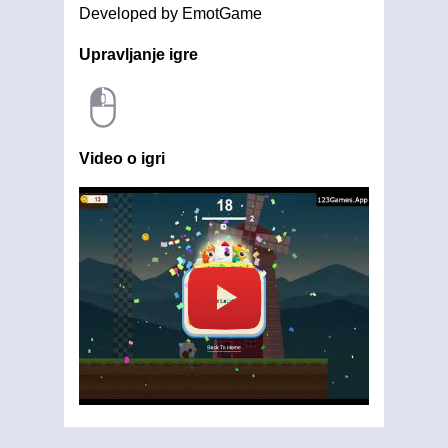
Developed by EmotGame
Upravljanje igre
Video o igri