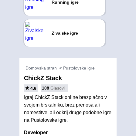
Running igre
Živalske igre
Domovska stran
Pustolovske igre
ChickZ Stack
108
Glasovi
4.6
Igraj ChickZ Stack online brezplačno v
svojem brskalniku, brez prenosa ali
namestitve, ali odkrij druge podobne igre
na Pustolovske igre.
Developer