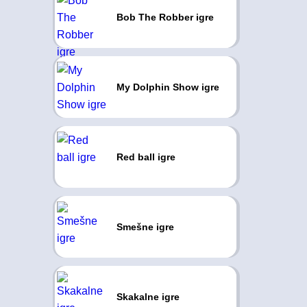
Bob The Robber igre
My Dolphin Show igre
Red ball igre
Smešne igre
Skakalne igre