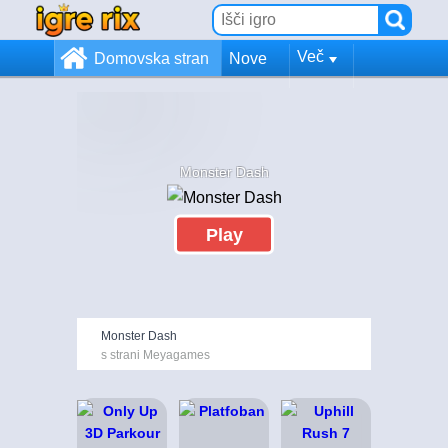
Več
Domovska stran
Nove
Monster Dash
Play
Monster Dash
s strani Meyagames