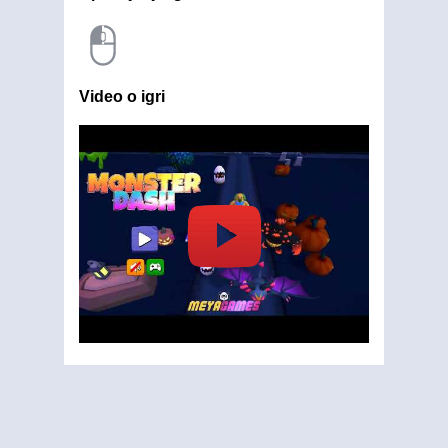
Video o igri