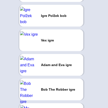
Igre Polžek bob
Vex igre
Adam and Eva igre
Bob The Robber igre