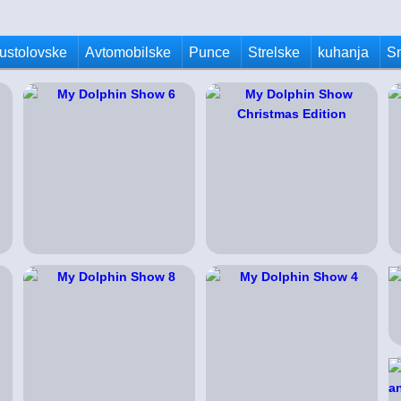
ustolovske
Avtomobilske
Punce
Strelske
kuhanja
S