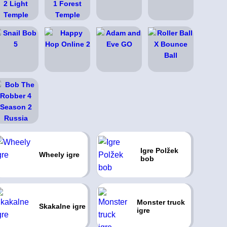
Igre Polžek
Wheely igre
bob
Monster truck
Skakalne igre
igre