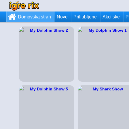
Domovska stran
Nove
Priljubljene
Akcijske
P