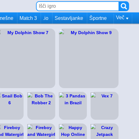
Več
mešne
Match 3
.io
Sestavljanke
Športne