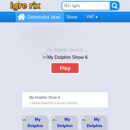
Več
Domovska stran
Nove
My Dolphin Show 6
Play
My Dolphin Show 6
s strani Azerion Casual Games