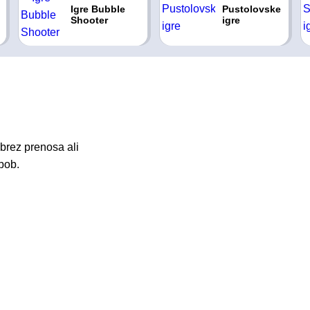
Igre Bubble
Pustolovske
Shooter
igre
 brez prenosa ali
bob.