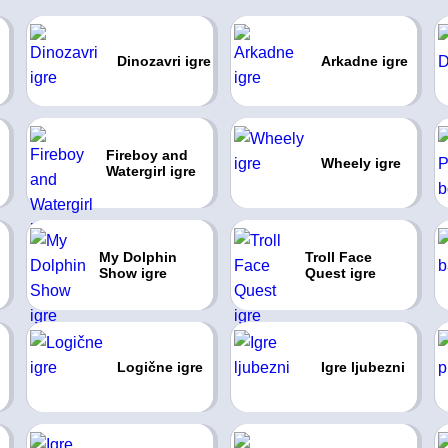
Dinozavri igre
Arkadne igre
Fireboy and
Wheely igre
Watergirl igre
My Dolphin
Troll Face
Show igre
Quest igre
Logične igre
Igre ljubezni