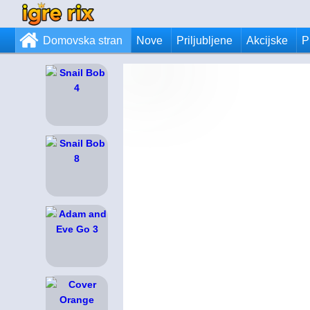
Domovska stran
Nove
Priljubljene
Akcijske
P