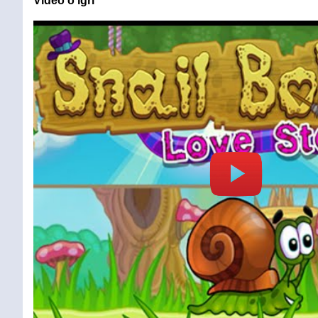
Video o igri