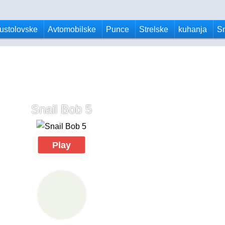
ustolovske
Avtomobilske
Punce
Strelske
kuhanja
S
Snail Bob 5
Play