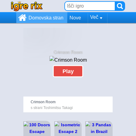
Več
Domovska stran
Nove
Crimson Room
Play
Crimson Room
s strani Toshimitsu Takagi