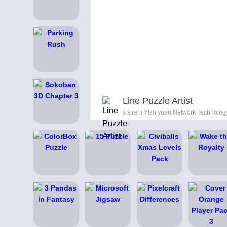
Line Puzzle Artist
s strani Yizhiyuan Network Technology