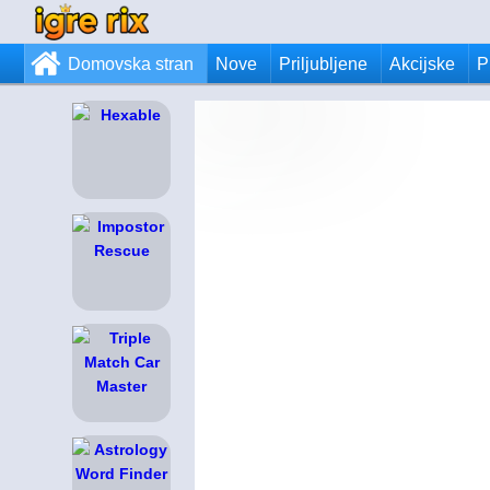
Domovska stran
Nove
Priljubljene
Akcijske
P