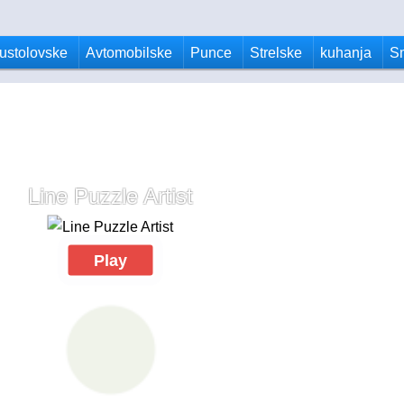
ustolovske
Avtomobilske
Punce
Strelske
kuhanja
S
Line Puzzle Artist
Play