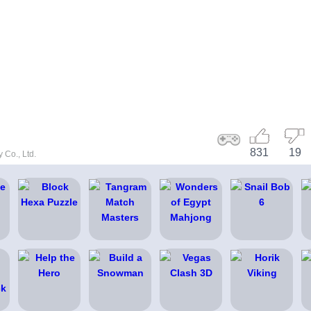
831
19
 Co., Ltd.