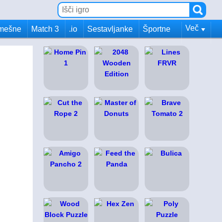
Več
mešne
Match 3
.io
Sestavljanke
Športne