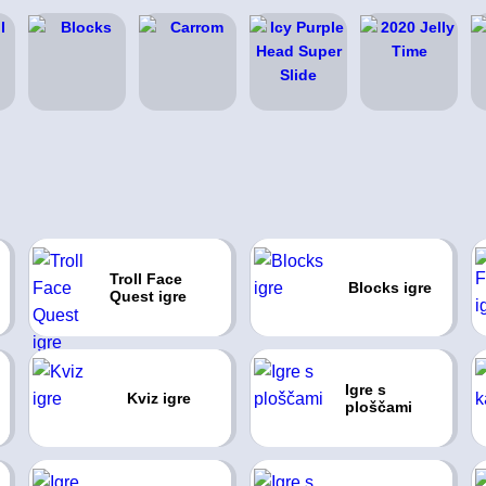
Troll Face
Blocks igre
Quest igre
Igre s
Kviz igre
ploščami