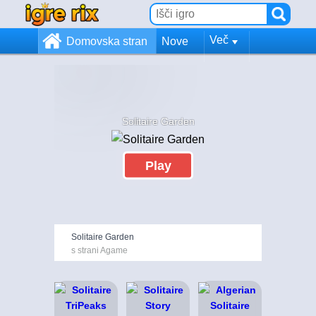
Več
Domovska stran
Nove
Solitaire Garden
Play
Solitaire Garden
s strani Agame