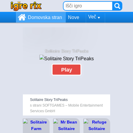
Več
Domovska stran
Nove
Solitaire Story TriPeaks
Play
Solitaire Story TriPeaks
s strani SOFTGAMES – Mobile Entertainment
Services GmbH