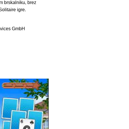
em brskalniku, brez
olitaire igre.
rvices GmbH