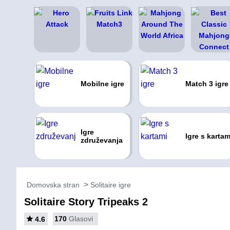
Mobilne igre
Match 3 igre
Igre
Igre s kartam
združevanja
Domovska stran
Solitaire igre
Solitaire Story Tripeaks 2
170
Glasovi
4.6