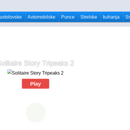
ustolovske
Avtomobilske
Punce
Strelske
kuhanja
S
olitaire Story Tripeaks 2
Play