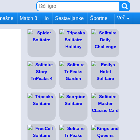
Več
mešne
Match 3
.io
Sestavljanke
Športne