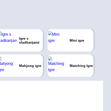
Igre s
Mini igre
sladkarijami
Mahjong igre
Matching Igre