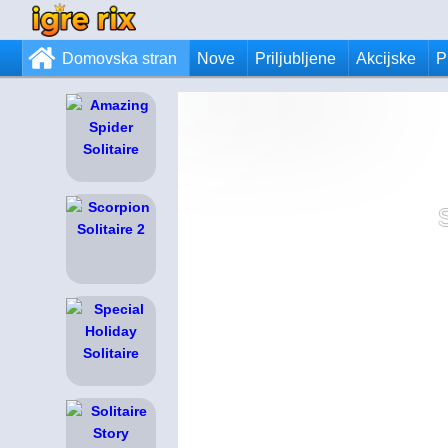
Domovska stran
Nove
Priljubljene
Akcijske
P
S