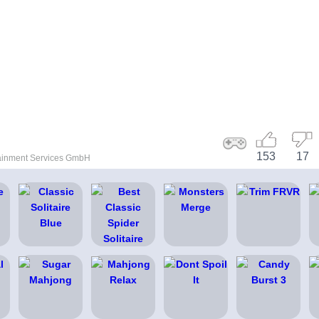
153
17
ainment Services GmbH