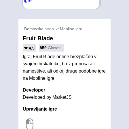
Domovska stran
Mobilne igre
Fruit Blade
859
Glasovi
4.9
Igraj Fruit Blade online brezplačno v
svojem brskalniku, brez prenosa ali
namestitve, ali odkrij druge podobne igre
na Mobilne igre.
Developer
Developed by MarketJS
Upravljanje igre