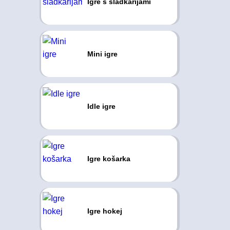
Igre s sladkarijami
Mini igre
Idle igre
Igre košarka
Igre hokej