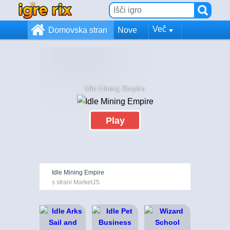
Več
Domovska stran
Nove
Idle Mining Empire
Play
Idle Mining Empire
s strani MarketJS