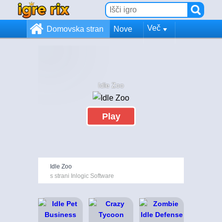
Več
Domovska stran
Nove
Idle Zoo
Play
Idle Zoo
s strani Inlogic Software