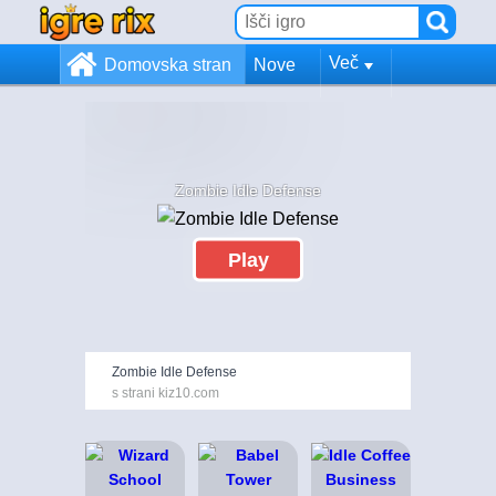
Več
Domovska stran
Nove
Zombie Idle Defense
Play
Zombie Idle Defense
s strani kiz10.com