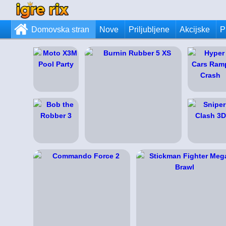
Domovska stran
Nove
Priljubljene
Akcijske
P