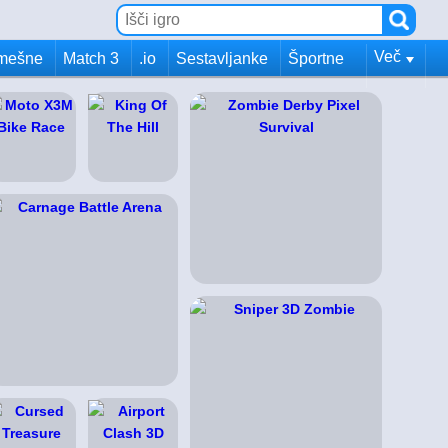
Več
mešne
Match 3
.io
Sestavljanke
Športne