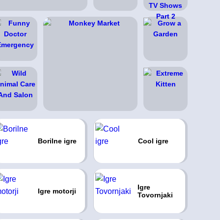
Borilne igre
Cool igre
Igre
Igre motorji
Tovornjaki