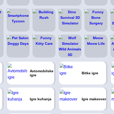
Avtomobilske
e
Bitke igre
igre
Igre kuhanja
Igre makeover