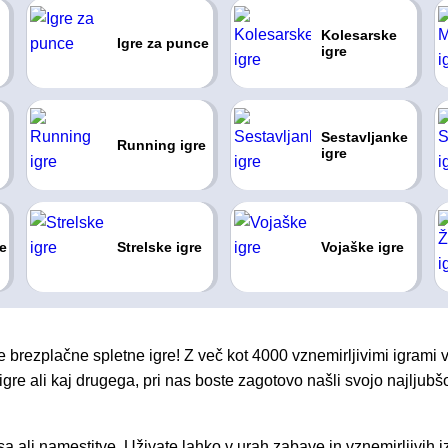
Kolesarske
Igre za punce
igre
Sestavljanke
Running igre
igre
re
Strelske igre
Vojaške igre
jše brezplačne spletne igre! Z več kot 4000 vznemirljivimi igram
e igre ali kaj drugega, pri nas boste zagotovo našli svojo najlju
a ali namestitve. Uživate lahko v urah zabave in vznemirljivih i