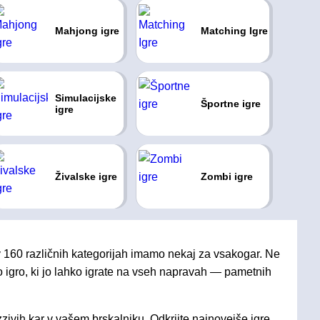
Mahjong igre
Matching Igre
Simulacijske
Športne igre
igre
Živalske igre
Zombi igre
i v 160 različnih kategorijah imamo nekaj za vsakogar. Ne
bšo igro, ki jo lahko igrate na vseh napravah — pametnih
zzivih kar v vašem brskalniku. Odkrijte najnovejše igre,