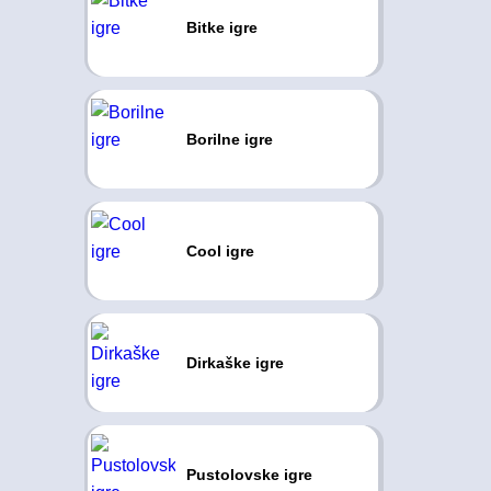
Bitke igre
Borilne igre
Cool igre
Dirkaške igre
Pustolovske igre