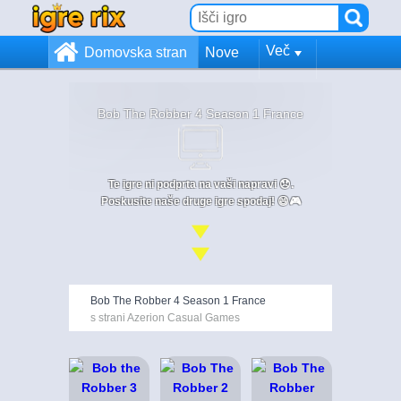
Več
Domovska stran
Nove
Bob The Robber 4 Season 1 France
Te igre ni podprta na vaši napravi 😞.
Poskusite naše druge igre spodaj! 😄🎮
Bob The Robber 4 Season 1 France
s strani Azerion Casual Games