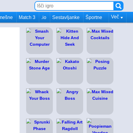
Več
mešne
Match 3
.io
Sestavljanke
Športne