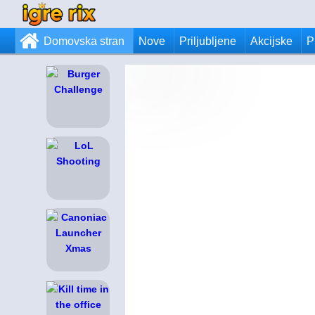
Domovska stran
Nove
Priljubljene
Akcijske
P