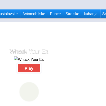
ustolovske
Avtomobilske
Punce
Strelske
kuhanja
S
Whack Your Ex
Play