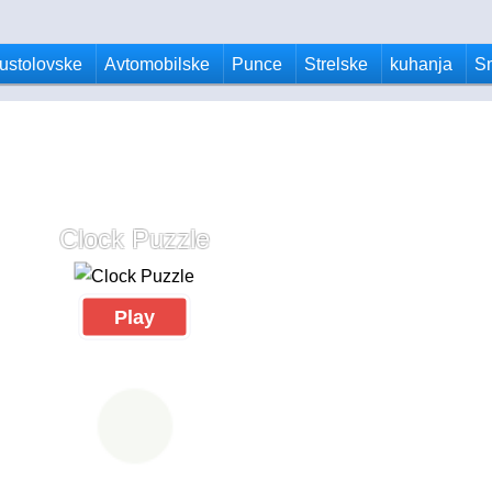
ustolovske
Avtomobilske
Punce
Strelske
kuhanja
S
Clock Puzzle
Play