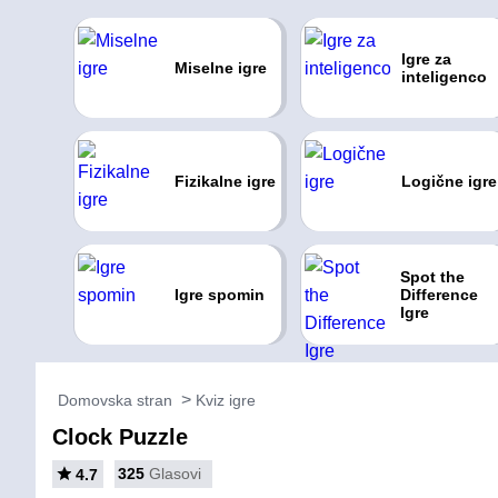
Igre za
Miselne igre
inteligenco
Fizikalne igre
Logične igre
Spot the
Igre spomin
Difference
Igre
Domovska stran
Kviz igre
Clock Puzzle
325
Glasovi
4.7