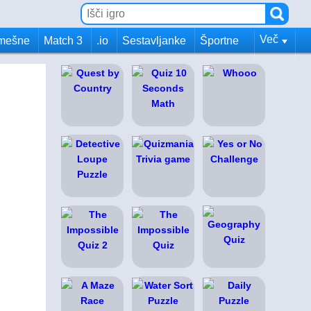
Več
mešne
Match 3
.io
Sestavljanke
Športne