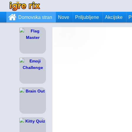
Domovska stran
Nove
Priljubljene
Akcijske
P