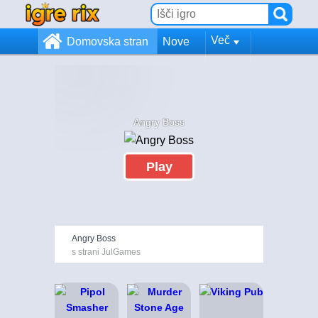
Več
Domovska stran
Nove
Angry Boss
Play
Angry Boss
s strani JulGames