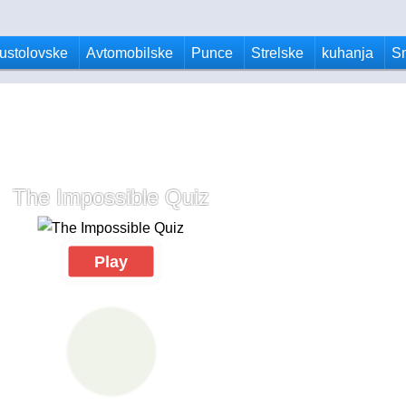
ustolovske
Avtomobilske
Punce
Strelske
kuhanja
S
The Impossible Quiz
Play