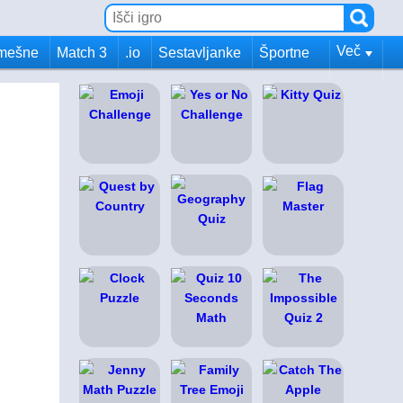
Več
mešne
Match 3
.io
Sestavljanke
Športne