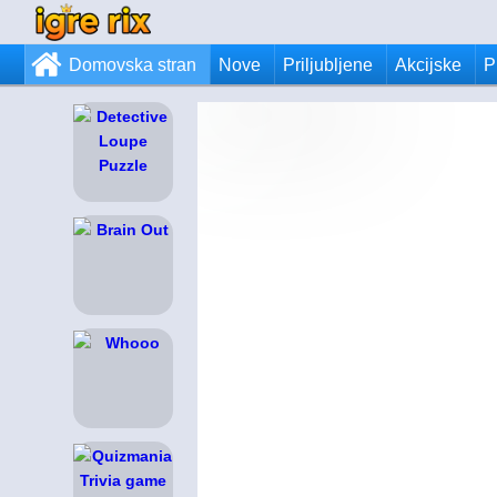
Domovska stran
Nove
Priljubljene
Akcijske
P