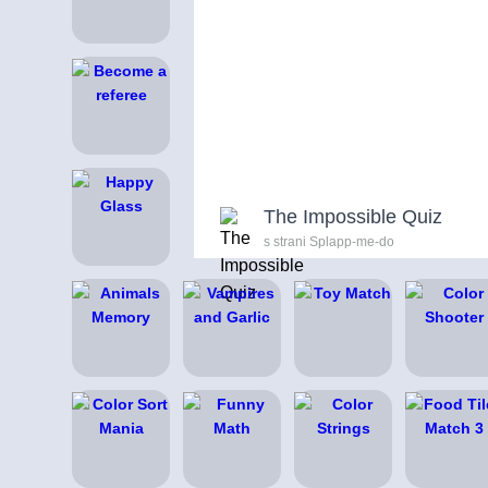
The Impossible Quiz
s strani Splapp-me-do