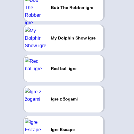
Bob The Robber igre
My Dolphin Show igre
Red ball igre
Igre z žogami
Igre Escape