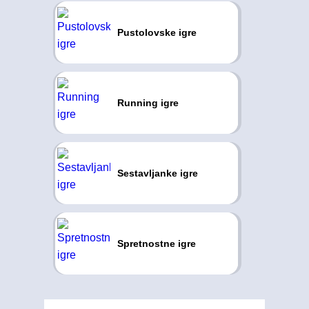
Pustolovske igre
Running igre
Sestavljanke igre
Spretnostne igre