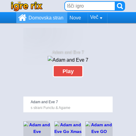
Več
Domovska stran
Nove
Adam and Eve 7
Play
Adam and Eve 7
s strani Functu & Agame