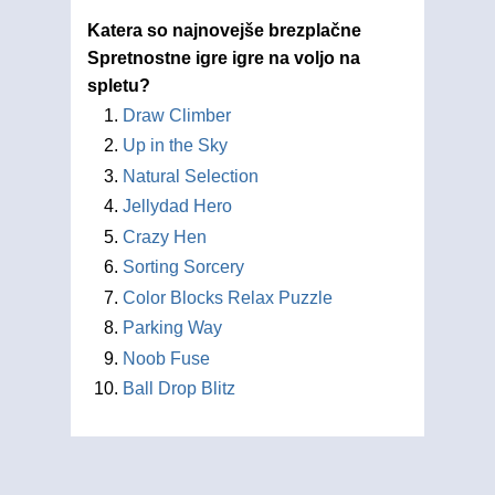
Katera so najnovejše brezplačne
Spretnostne igre igre na voljo na
spletu?
Draw Climber
Up in the Sky
Natural Selection
Jellydad Hero
Crazy Hen
Sorting Sorcery
Color Blocks Relax Puzzle
Parking Way
Noob Fuse
Ball Drop Blitz