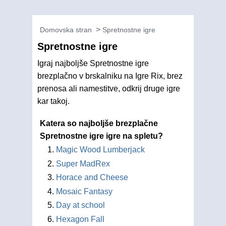
Domovska stran
Spretnostne igre
Spretnostne igre
Igraj najboljše Spretnostne igre
brezplačno v brskalniku na Igre Rix, brez
prenosa ali namestitve, odkrij druge igre
kar takoj.
Katera so najboljše brezplačne
Spretnostne igre igre na spletu?
Magic Wood Lumberjack
Super MadRex
Horace and Cheese
Mosaic Fantasy
Day at school
Hexagon Fall