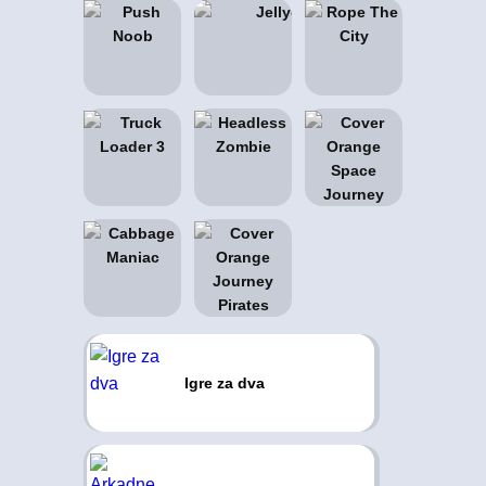
Igre za dva