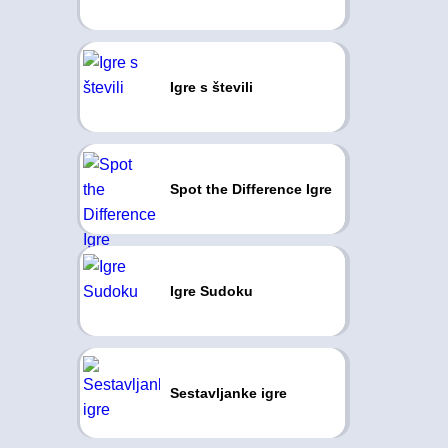
Igre s števili
Spot the Difference Igre
Igre Sudoku
Sestavljanke igre