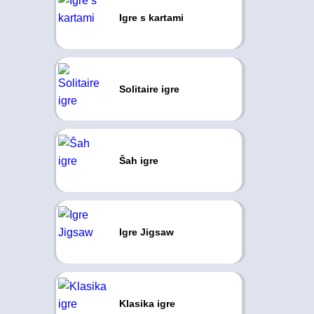
Igre s kartami
Solitaire igre
Šah igre
Igre Jigsaw
Klasika igre