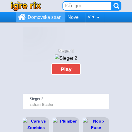
Več
Domovska stran
Nove
Sieger 2
Play
Sieger 2
s strani Blaster