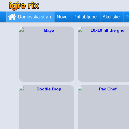
Domovska stran
Nove
Priljubljene
Akcijske
P