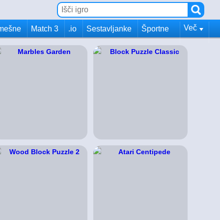
Več
mešne
Match 3
.io
Sestavljanke
Športne