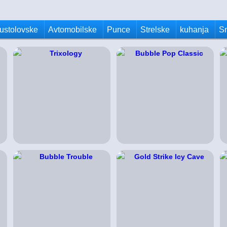
ustolovske
Avtomobilske
Punce
Strelske
kuhanja
S