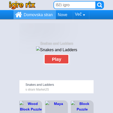
Več
Domovska stran
Nove
Snakes and Ladders
Play
Snakes and Ladders
s strani MarketJS