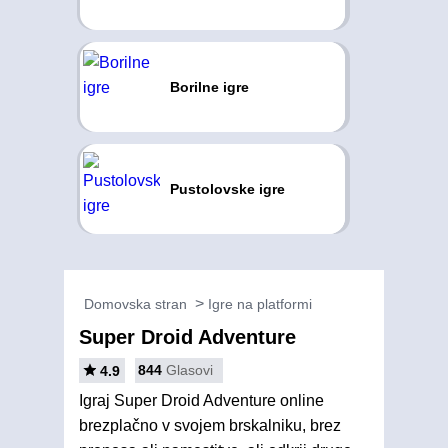
Borilne igre
Pustolovske igre
Domovska stran
Igre na platformi
Super Droid Adventure
844
Glasovi
4.9
Igraj Super Droid Adventure online
brezplačno v svojem brskalniku, brez