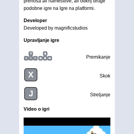
prenosa ali namestitve, ali odkrij druge
podobne igre na Igre na platformi.
Developer
Developed by magnificstudios
Upravljanje igre
W
Premikanje
A
S
D
X
Skok
J
Streljanje
Video o igri