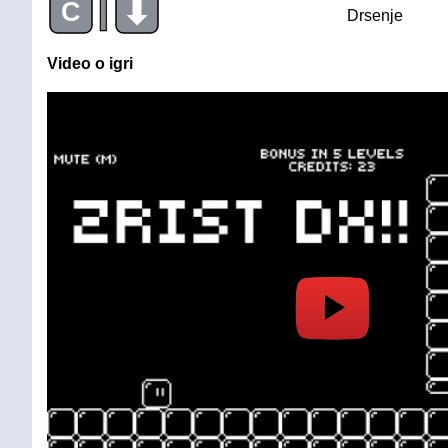
|
C
Drsenje
Video o igri