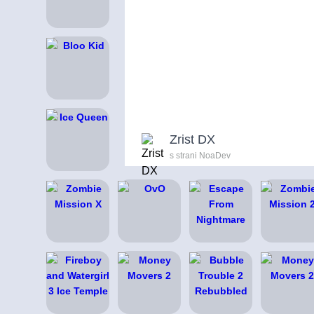
Zrist DX
s strani NoaDev