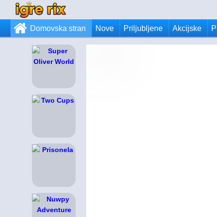
Domovska stran
Nove
Priljubljene
Akcijske
P