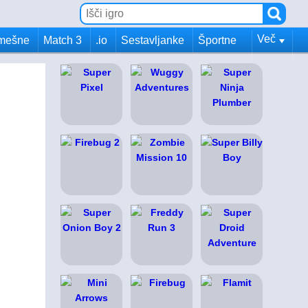
Več
mešne
Match 3
.io
Sestavljanke
Športne