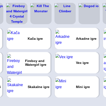
Kača igre
Arkadne igre
Fireboy and
Vex igre
Watergirl igre
i
Skakalne igre
Mini igre