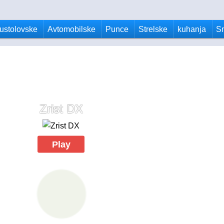
ustolovske
Avtomobilske
Punce
Strelske
kuhanja
S
Zrist DX
Play