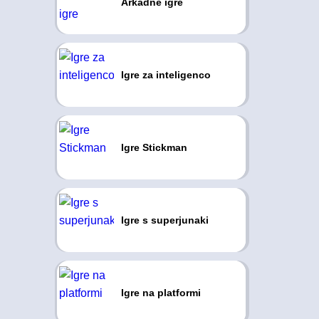
Arkadne igre
Igre za inteligenco
Igre Stickman
Igre s superjunaki
Igre na platformi