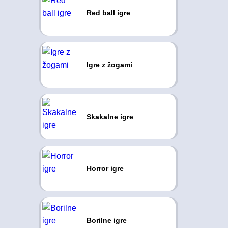
Red ball igre
Igre z žogami
Skakalne igre
Horror igre
Borilne igre