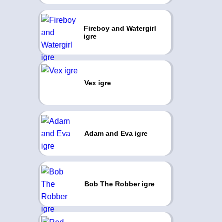
Fireboy and Watergirl
igre
Vex igre
Adam and Eva igre
Bob The Robber igre