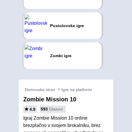
Pustolovske igre
Zombi igre
Domovska stran
Igre na platformi
Zombie Mission 10
593
Glasovi
4.9
Igraj Zombie Mission 10 online
brezplačno v svojem brskalniku, brez