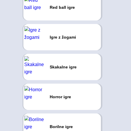
Red ball igre
Igre z žogami
Skakalne igre
Horror igre
Borilne igre