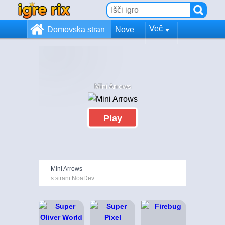
Več
Domovska stran
Nove
Mini Arrows
Play
Mini Arrows
s strani NoaDev