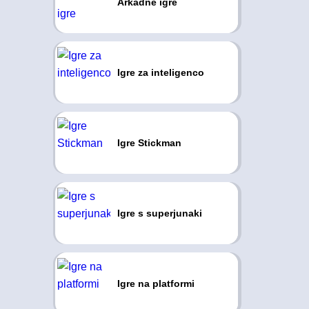
Arkadne igre
Igre za inteligenco
Igre Stickman
Igre s superjunaki
Igre na platformi