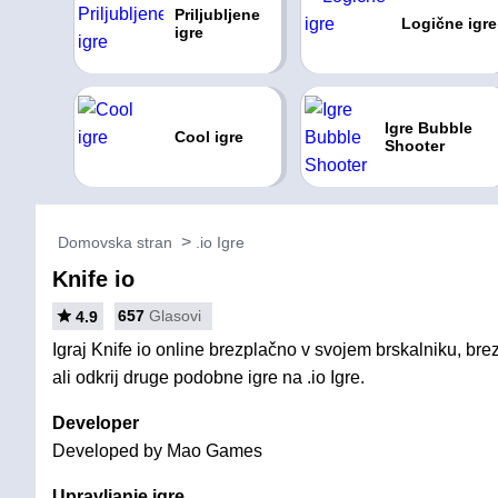
Priljubljene
Logične igre
igre
Igre Bubble
Cool igre
Shooter
Domovska stran
.io Igre
Knife io
657
Glasovi
4.9
Igraj Knife io online brezplačno v svojem brskalniku, bre
ali odkrij druge podobne igre na .io Igre.
Developer
Developed by Mao Games
Upravljanje igre