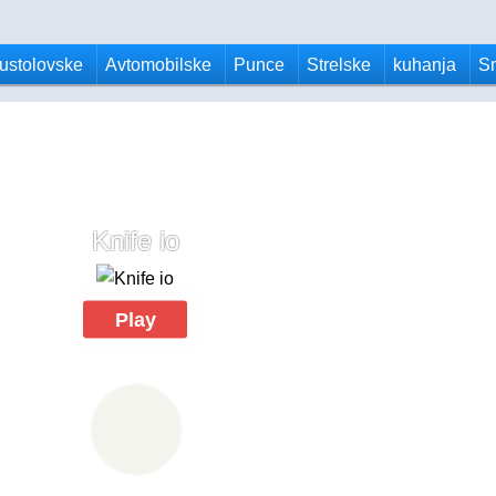
ustolovske
Avtomobilske
Punce
Strelske
kuhanja
S
Knife io
Play