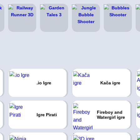
.io Igre
Kača igre
Fireboy and
Igre Pirati
Watergirl igre