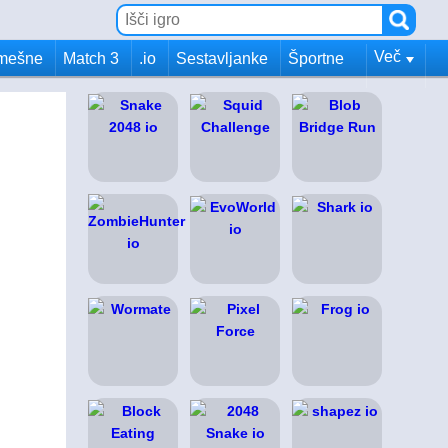
Več
mešne
Match 3
.io
Sestavljanke
Športne