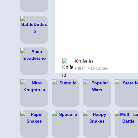
Knife io
s strani Mao Games