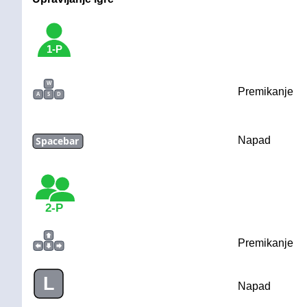
1-P
W
Premikanje
A
S
D
Spacebar
Napad
2-P
Premikanje
L
Napad