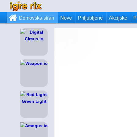
Domovska stran
Nove
Priljubljene
Akcijske
P