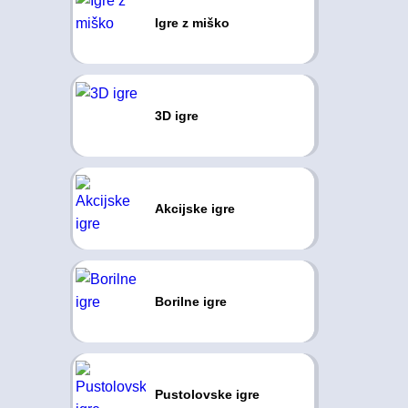
Igre z miško
3D igre
Akcijske igre
Borilne igre
Pustolovske igre