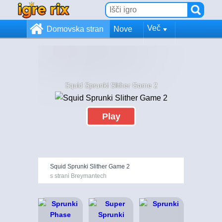
Več
Domovska stran
Nove
Squid Sprunki Slither Game 2
Play
Squid Sprunki Slither Game 2
s strani Breymantech