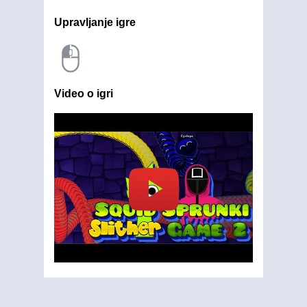
Upravljanje igre
Video o igri