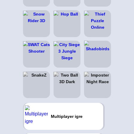
Multiplayer igre