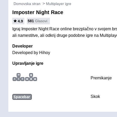
Domovska stran
Multiplayer igre
Imposter Night Race
581
Glasovi
4.9
Igraj Imposter Night Race online brezplačno v svojem br
ali namestitve, ali odkrij druge podobne igre na Multiplaye
Developer
Developed by Hihoy
Upravljanje igre
W
Premikanje
A
S
D
Spacebar
Skok