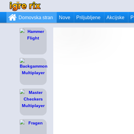
Domovska stran
Nove
Priljubljene
Akcijske
P