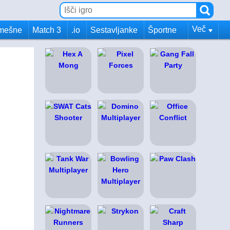
Več
mešne
Match 3
.io
Sestavljanke
Športne