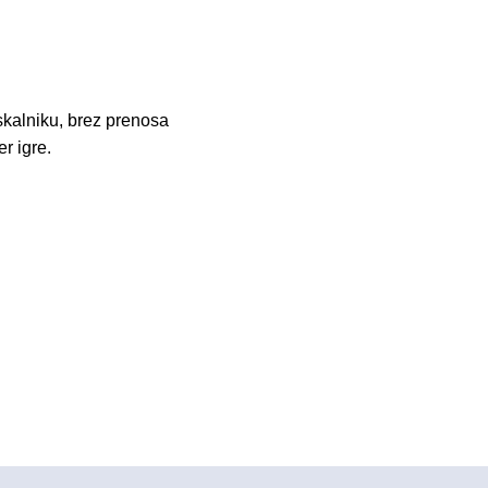
skalniku, brez prenosa
r igre.