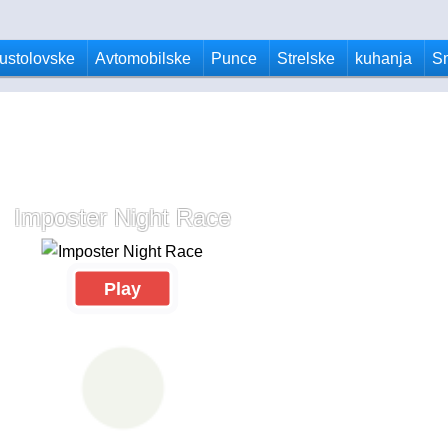
ustolovske
Avtomobilske
Punce
Strelske
kuhanja
S
Imposter Night Race
Play