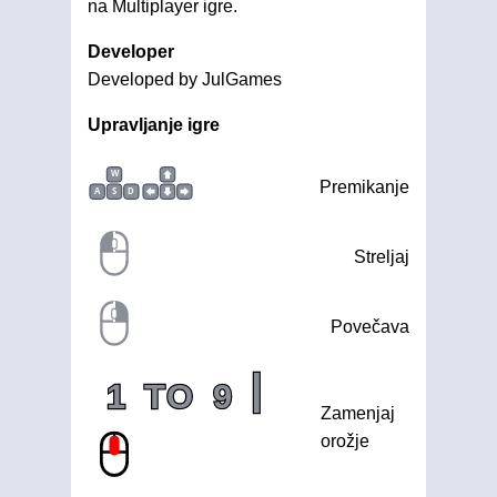
na Multiplayer igre.
Developer
Developed by JulGames
Upravljanje igre
W
Premikanje
A
S
D
Streljaj
Povečava
|
1
TO
9
Zamenjaj
orožje