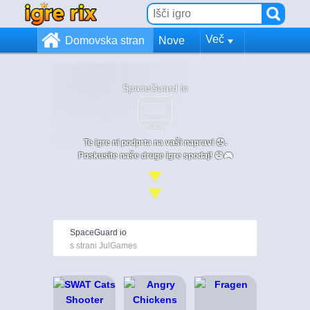
Več
Domovska stran
Nove
SpaceGuard io
Te igre ni podprta na vaši napravi 😞.
Poskusite naše druge igre spodaj! 😄🎮
SpaceGuard io
s strani JulGames