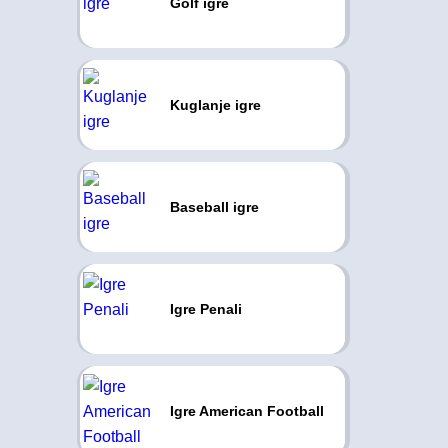
Golf igre
Kuglanje igre
Baseball igre
Igre Penali
Igre American Football