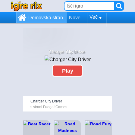
Več
Domovska stran
Nove
Charger City Driver
Play
Charger City Driver
s strani Fuego! Games