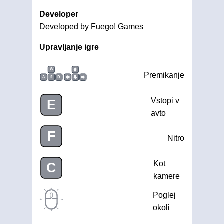
Developer
Developed by Fuego! Games
Upravljanje igre
W
Premikanje
A
S
D
Vstopi v
E
avto
F
Nitro
Kot
C
kamere
Poglej
okoli