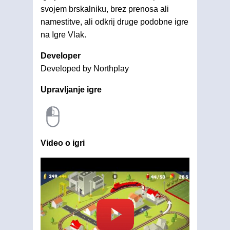
svojem brskalniku, brez prenosa ali
namestitve, ali odkrij druge podobne igre
na Igre Vlak.
Developer
Developed by Northplay
Upravljanje igre
Video o igri