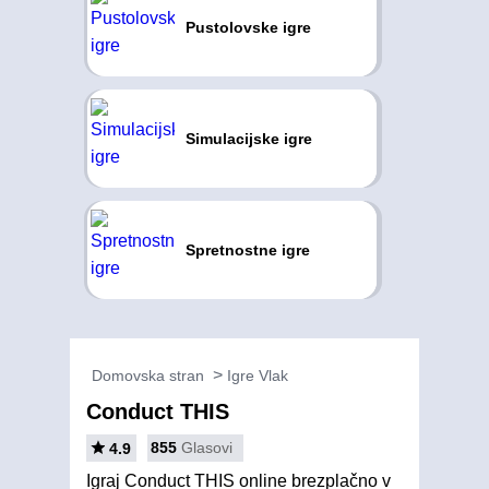
Pustolovske igre
Simulacijske igre
Spretnostne igre
Domovska stran
Igre Vlak
Conduct THIS
855
Glasovi
4.9
Igraj Conduct THIS online brezplačno v