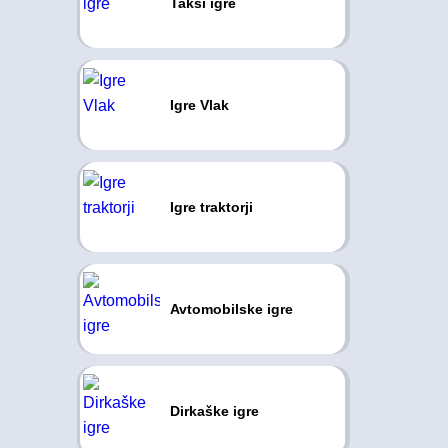
Taksi igre
Igre Vlak
Igre traktorji
Avtomobilske igre
Dirkaške igre