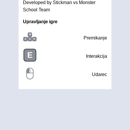
Developed by Stickman vs Monster
School Team
Upravljanje igre
W
Premikanje
A
S
D
E
Interakcija
Udarec