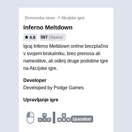
Domovska stran
Akcijske igre
Inferno Meltdown
587
Glasovi
4.9
Igraj Inferno Meltdown online brezplačno
v svojem brskalniku, brez prenosa ali
namestitve, ali odkrij druge podobne igre
na Akcijske igre.
Developer
Developed by Podge Games
Upravljanje igre
|
W
Spacebar
A
S
D