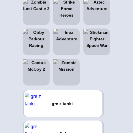
Igre z tanki