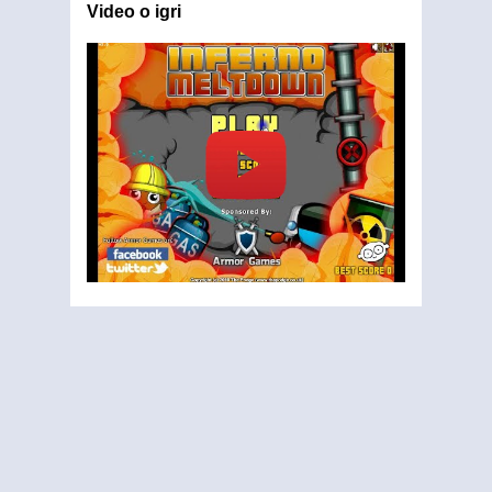
Video o igri