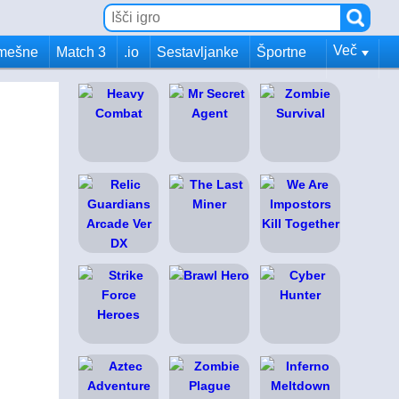
Več
mešne
Match 3
.io
Sestavljanke
Športne