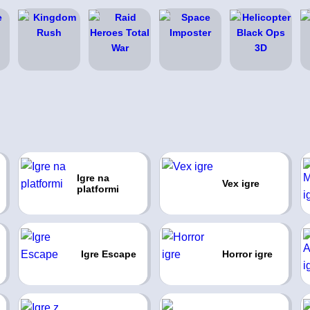
Igre na
Vex igre
platformi
Igre Escape
Horror igre