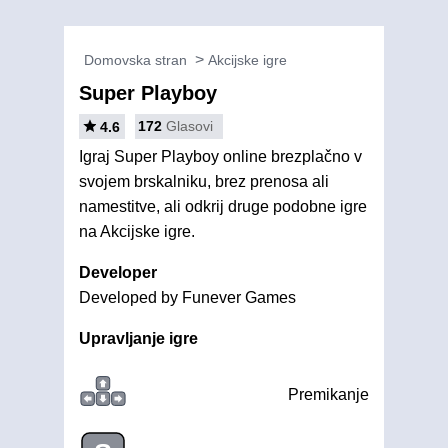
Domovska stran
Akcijske igre
Super Playboy
172
Glasovi
4.6
Igraj Super Playboy online brezplačno v
svojem brskalniku, brez prenosa ali
namestitve, ali odkrij druge podobne igre
na Akcijske igre.
Developer
Developed by Funever Games
Upravljanje igre
Premikanje