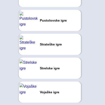
Pustolovske igre
Strateške igre
Strelske igre
Vojaške igre