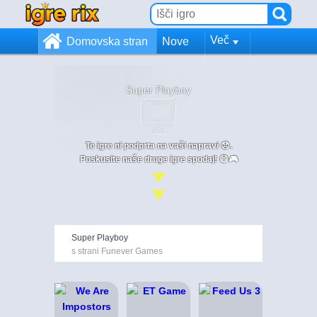
Več
Domovska stran
Nove
Super Playboy
Te igre ni podprta na vaši napravi 😞.
Poskusite naše druge igre spodaj! 😄🎮
Super Playboy
s strani Funever Games