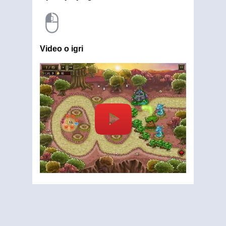
Video o igri