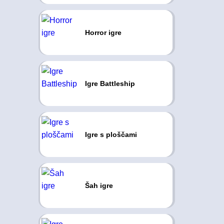
Horror igre
Igre Battleship
Igre s ploščami
Šah igre