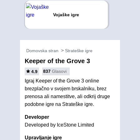
Vojaške igre
Domovska stran
Strateške igre
Keeper of the Grove 3
837
Glasovi
4.9
Igraj Keeper of the Grove 3 online
brezplačno v svojem brskalniku, brez
prenosa ali namestitve, ali odkrij druge
podobne igre na Strateške igre.
Developer
Developed by IceStone Limited
Upravljanje igre