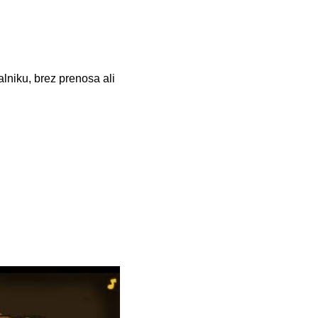
lniku, brez prenosa ali