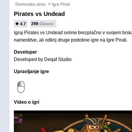
Domovska stran
Igre Pirati
Pirates vs Undead
298
Glasovi
4.7
Igraj Pirates vs Undead online brezplačno v svojem brska
namestitve, ali odkrij druge podobne igre na Igre Pirati.
Developer
Developed by Deqaf Studio
Upravljanje igre
Video o igri