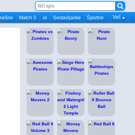
Več
mešne
Match 3
.io
Sestavljanke
Športne