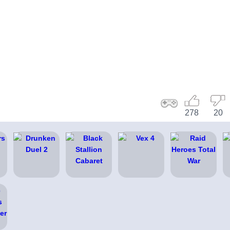
278
20