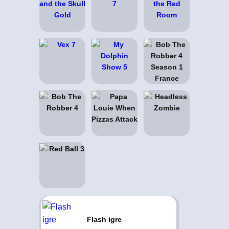
Flash igre