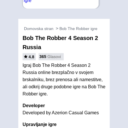
Domovska stran
Bob The Robber igre
Bob The Robber 4 Season 2
Russia
365
Glasovi
4.8
Igraj Bob The Robber 4 Season 2
Russia online brezplačno v svojem
brskalniku, brez prenosa ali namestitve,
ali odkrij druge podobne igre na Bob The
Robber igre.
Developer
Developed by Azerion Casual Games
Upravljanje igre