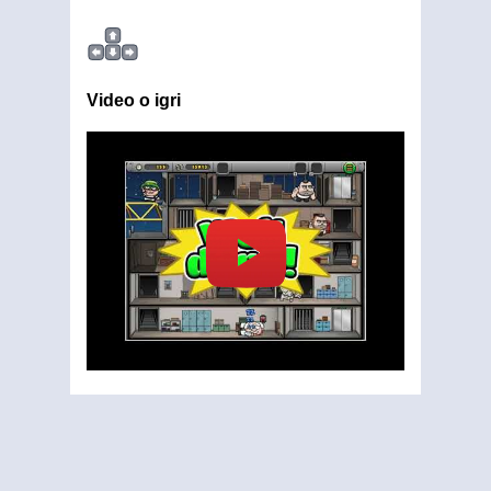
Video o igri