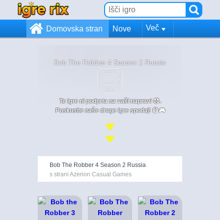
Več
Domovska stran
Nove
Bob The Robber 4 Season 2 Russia
Te igre ni podprta na vaši napravi 😞.
Poskusite naše druge igre spodaj! 😄🎮
Bob The Robber 4 Season 2 Russia
s strani Azerion Casual Games