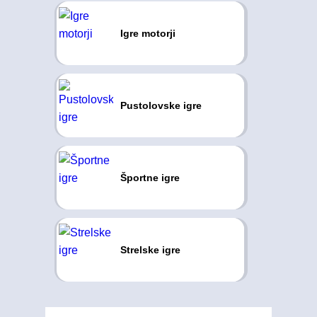
Igre motorji
Pustolovske igre
Športne igre
Strelske igre