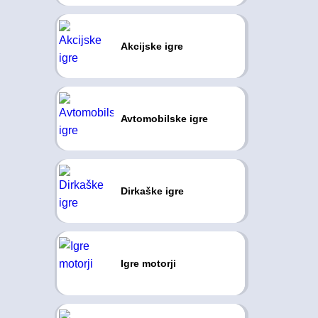
Akcijske igre
Avtomobilske igre
Dirkaške igre
Igre motorji