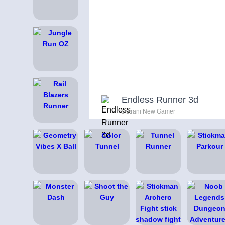
Endless Runner 3d
s strani New Gamer