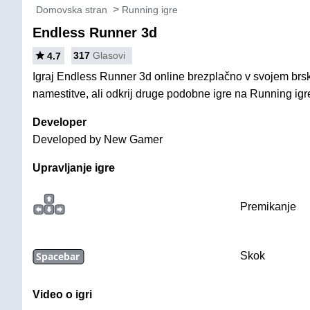
Domovska stran
Running igre
Endless Runner 3d
317
Glasovi
4.7
Igraj Endless Runner 3d online brezplačno v svojem brsk
namestitve, ali odkrij druge podobne igre na Running igr
Developer
Developed by New Gamer
Upravljanje igre
Premikanje
Spacebar
Skok
Video o igri