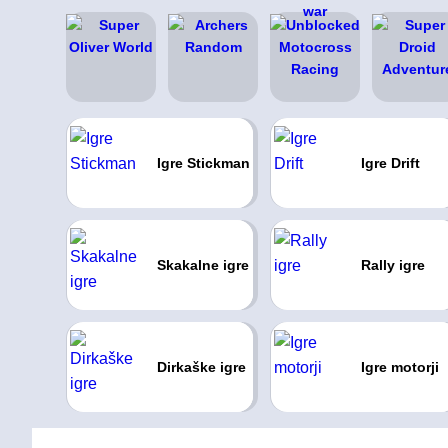
Igre Stickman
Igre Drift
Skakalne igre
Rally igre
Dirkaške igre
Igre motorji