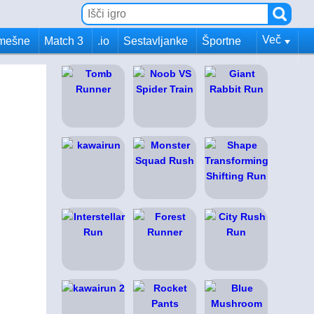
Več
mešne
Match 3
.io
Sestavljanke
Športne