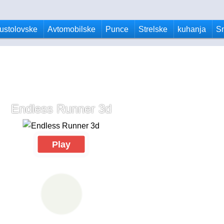
ustolovske
Avtomobilske
Punce
Strelske
kuhanja
S
Endless Runner 3d
Play